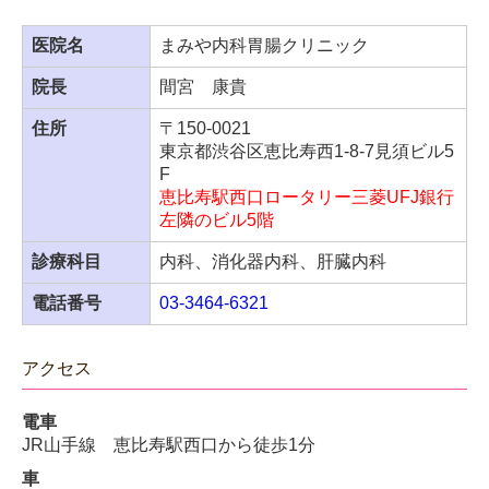
者・風邪症状の方は、必ずお電話の上ご来院をお願い
いたします。
医院名
まみや内科胃腸クリニック
御来院いただいた患者様でも、我々の判断で再来をお
願いする場合もありますので、ご了承の程宜しくお願
院長
間宮 康貴
い申し上げます。
住所
〒150-0021
感染法上の分類が５類に変更されても新型コロナの感
東京都渋谷区恵比寿西1-8-7見須ビル5
染力が弱くなったわけではありません。
院内感染を予
F
防するため、我々スタッフも日々努力しております。
恵比寿駅西口ロータリー三菱UFJ銀行
ご迷惑をおかけしますが、ご理解いただけます様重ね
左隣のビル5階
てお願い申しあげます。
診療科目
内科、消化器内科、肝臓内科
電話番号
03-3464-6321
アクセス
電車
JR山手線 恵比寿駅西口から徒歩1分
車