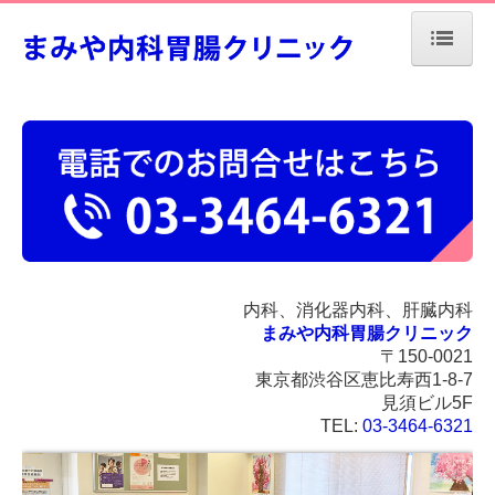
ホーム
当院について
診療案内
各種健診・人間ドック
ピロリ菌除菌療法
内科、消化器内科、肝臓内科
胃のABC検診
まみや内科胃腸クリニック
〒150-0021
がん、脳梗塞・心筋梗塞リスク検診
東京都渋谷区恵比寿西1-8-7
見須ビル5F
地図、交通案内
TEL:
03-3464-6321