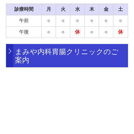
分が同じ複数のお薬が調剤薬局で選択できるようにな
診療時間
月
火
水
木
金
土
り、患者様に必要なお薬が提供しやすくなります。
ご理解・ご協力の程、よろしくお願いいたします。
午前
○
○
○
○
○
○
2）医療情報の取り扱いについて
午後
○
○
休
○
○
休
当院はオンライン資格確認を行う体制有しております。
受診された患者様に対し受診歴、薬剤情報、特定健診情
まみや内科胃腸クリニックのご
報その他必要な診療情報を取得、活用して診療を行って
案内
おります。
3）明細書発行について
当院は医療の透明化や患者様への情報提供進めていく観
点から、領収書発行の際、個別の診療報酬の算定項目が
わかる明細書を発行しております。
■
2023/5/25
発熱している患者様・発熱の有無を問わず
かぜ症状で受診される患者様へ
当院の方針といたしまして、高齢者、慢性疾患の方、
健診で受診の方を感染症から防護する観点から、発熱