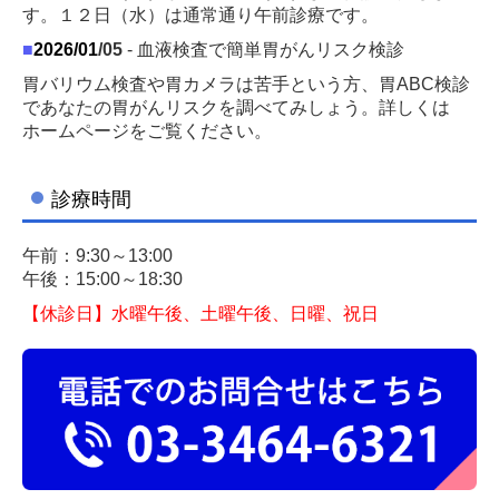
す。１２日（水）は通常通り午前診療です。
■
2026/01
/05
- 血液検査で簡単胃がんリスク検診
胃バリウム検査や胃カメラは苦手という方、胃ABC検診
であなたの胃がんリスクを調べてみしょう。詳しくは
ホームページをご覧ください。
診療時間
■
2026/01
/05
- 鼻から入れる、苦痛の少ない胃カメラ
「苦痛の少ない」といわれる経鼻（鼻から）からの上部
午前：9:30～13:00
消化管内視鏡検査（胃カメラ）可能です。
午後：15:00～18:30
詳しくは
http://www.hanakara.jp/
【休診日】水曜午後、土曜午後、日曜、祝日
■
2025/5/28 当院の取り組みについて
1）一般名処方について
当院で発行する処方せんには、一般名（有効成分名）で
処方・記載されている薬品がございます。
現在、一部の医薬品が供給不安定な状況にありますが、
一般名処方をすることで供給不足の薬であっても有効成