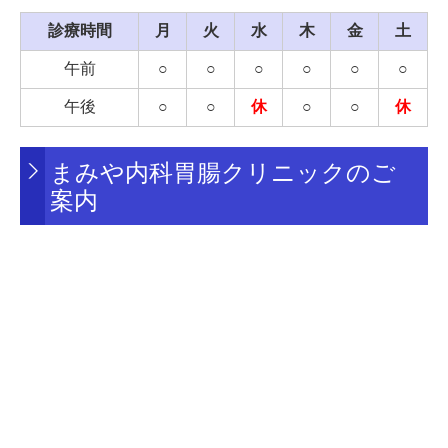
分が同じ複数のお薬が調剤薬局で選択できるようにな
診療時間
月
火
水
木
金
土
り、患者様に必要なお薬が提供しやすくなります。
ご理解・ご協力の程、よろしくお願いいたします。
午前
○
○
○
○
○
○
2）医療情報の取り扱いについて
午後
○
○
休
○
○
休
当院はオンライン資格確認を行う体制有しております。
受診された患者様に対し受診歴、薬剤情報、特定健診情
まみや内科胃腸クリニックのご
報その他必要な診療情報を取得、活用して診療を行って
案内
おります。
3）明細書発行について
当院は医療の透明化や患者様への情報提供進めていく観
点から、領収書発行の際、個別の診療報酬の算定項目が
わかる明細書を発行しております。
■
2023/5/25
発熱している患者様・発熱の有無を問わず
かぜ症状で受診される患者様へ
当院の方針といたしまして、高齢者、慢性疾患の方、
健診で受診の方を感染症から防護する観点から、発熱