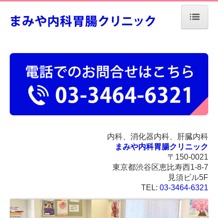
ホーム
当院について
診療案内
各種健診・人間ドック
ピロリ菌除菌療法
内科、消化器内科、肝臓内科
胃のABC検診
まみや内科胃腸クリニック
〒150-0021
がん、脳梗塞・心筋梗塞リスク検診
東京都渋谷区恵比寿西1-8-7
見須ビル5F
地図、交通案内
TEL:
03-3464-6321