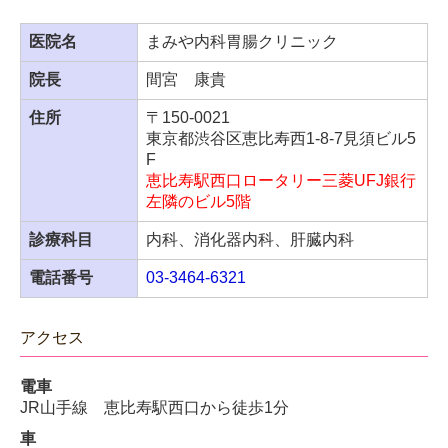
者・風邪症状の方は、必ずお電話の上ご来院をお願い
いたします。
医院名
まみや内科胃腸クリニック
御来院いただいた患者様でも、我々の判断で再来をお
願いする場合もありますので、ご了承の程宜しくお願
院長
間宮 康貴
い申し上げます。
住所
〒150-0021
感染法上の分類が５類に変更されても新型コロナの感
東京都渋谷区恵比寿西1-8-7見須ビル5
染力が弱くなったわけではありません。
院内感染を予
F
防するため、我々スタッフも日々努力しております。
恵比寿駅西口ロータリー三菱UFJ銀行
ご迷惑をおかけしますが、ご理解いただけます様重ね
左隣のビル5階
てお願い申しあげます。
診療科目
内科、消化器内科、肝臓内科
電話番号
03-3464-6321
アクセス
電車
JR山手線 恵比寿駅西口から徒歩1分
車