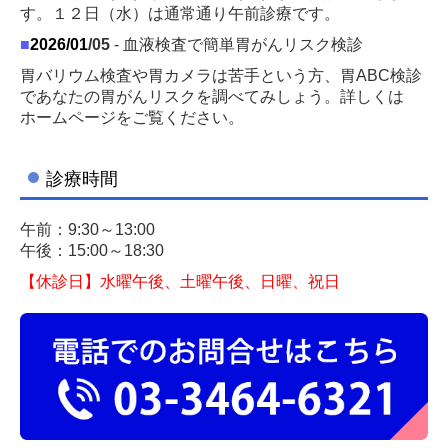
す。１２日（水）は通常通り午前診療です。
■
2026/01
/05
- 血液検査で簡単胃がんリスク検診
胃バリウム検査や胃カメラは苦手という方、胃ABC検診
であなたの胃がんリスクを調べてみしょう。詳しくは
ホームページをご覧ください。
診療時間
■
2026/01
/05
- 鼻から入れる、苦痛の少ない胃カメラ
「苦痛の少ない」といわれる経鼻（鼻から）からの上部
午前：9:30～13:00
消化管内視鏡検査（胃カメラ）可能です。
午後：15:00～18:30
詳しくは
http://www.hanakara.jp/
【休診日】水曜午後、土曜午後、日曜、祝日
■
2025/5/28 当院の取り組みについて
1）一般名処方について
当院で発行する処方せんには、一般名（有効成分名）で
処方・記載されている薬品がございます。
現在、一部の医薬品が供給不安定な状況にありますが、
一般名処方をすることで供給不足の薬であっても有効成