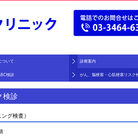
について
診療案内
ABC検診
がん、脳梗塞・心筋梗塞リスク
ク検診
ニング検査）
価