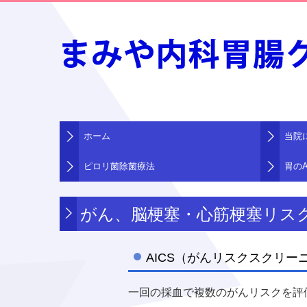
ホーム
当院
ピロリ菌除菌療法
胃の
がん、脳梗塞・心筋梗塞リス
AICS（がんリスクスクリー
一回の採血で複数のがんリスクを評